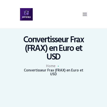
Comment Acheter Des
Convertisseur Frax
Tokens Moonlight Token
(FRAX) en Euro et
(MOONLIGHT) ?
Comment Acheter Des
USD
Tokens Fantom (FTM) ?
Comment Acheter Des
Home
Tokens Dent (DENT) ?
Convertisseur Frax (FRAX) en Euro et
USD
Comment Acheter Du
Polkamon (PMON) ?
Comment Acheter Des
Tokens Yearn Finance (YFI) ?