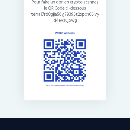
Pour faire un don en crypto scannez
le QR Code ci-dessous
terra17rd0gjja56yj79396t2xpch66lvy
d4evzujpwg