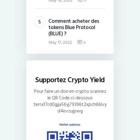
May 18, 2022
0
Comment acheter des
tokens Blue Protocol
(BLUE) ?
May 17, 2022
0
Supportez Crypto Yield
Pour faire un don en crypto scannez
le QR Code ci-dessous
terra17rd0gjja56yj79396t2xpch66lvy
d4evzujpwg